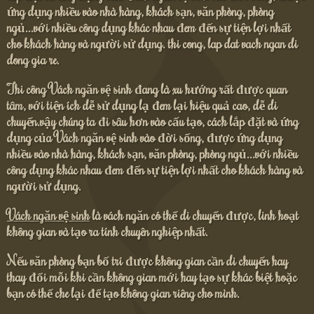
ứng dụng nhiều vào nhà hàng, khách sạn, văn phòng, phòng
ngủ...với nhiều công dụng khác nhau đem đến sự tiện lợi nhất
cho khách hàng và người sử dụng. thi cong, lap dat vach ngan di
dong gia re.
Thi công
Vách ngăn vệ sinh
đang là xu hướng rất được quan
tâm, với tiện ích dễ sử dụng lạ đem lại hiệu quả cao, dễ di
chuyển.vậy chúng ta đi sâu hơn vào cấu tạo, cách lắp đặt và ứng
dụng của Vách ngăn vệ sinh vào đời sống, được ứng dụng
nhiều vào nhà hàng, khách sạn, văn phòng, phòng ngủ...với nhiều
công dụng khác nhau đem đến sự tiện lợi nhất cho khách hàng và
người sử dụng.
Vách ngăn vệ sinh
là vách ngăn có thể di chuyển được, linh hoạt
không gian và tạo ra tính chuyên nghiệp nhất.
Nếu văn phòng bạn bố trí được không gian cần di chuyển hay
thay đổi mỗi khi cần không gian mới hay tạo sự khác biệt hoặc
bạn có thể che lại để tạo không gian riêng cho mình.