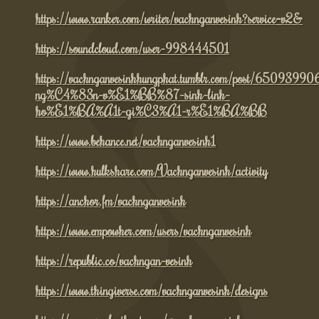
https://www.ranker.com/writer/vachnganvesinh?service=v2&
https://soundcloud.com/user-998444501
https://vachnganvesinhhungphat.tumblr.com/post/6509
ng%C4%83n-v%E1%BB%87-sinh-linh-
ho%E1%BA%A1t-gi%C3%A1-r%E1%BA%BB
https://www.behance.net/vachnganvesinh1
https://www.hulkshare.com/Vachnganvesinh/activity
https://anchor.fm/vachnganvesinh
https://www.empowher.com/users/vachnganvesinh
https://republic.co/vachngan-vesinh
https://www.thingiverse.com/vachnganvesinh/designs