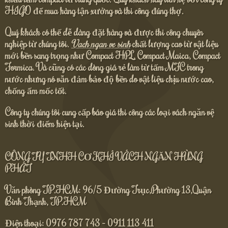
HIGO để mua hàng tận xưởng và thi công đúng thợ.
Quý khách có thể dễ dàng đặt hàng và được thi công chuyên
nghiệp từ chúng tôi.
Vach ngan ve sinh
chất lượng cao từ vật liệu
mới bền sang trọng như Compact HPL, Compact Maica, Compact
Formica. Và cũng có các dòng giá rẻ làm từ tấm MFC trong
nước nhưng nó vẫn đảm bảo độ bền do vật liệu chịu nước cao,
chống ẩm mốc tốt.
Công ty chúng tôi cung cấp báo giá thi công các loại vách ngăn vệ
sinh thời điểm hiện tại.
CÔNG TY TNHH CƠ KHÍ VÁCH NGĂN HÙNG
PHÁT
Văn phòng TP.HCM: 96/5 Đường Trục,Phường 13,Quận
Bình Thạnh, TP.HCM
Điện thoại: 0976 787 743 - 0911 113 411