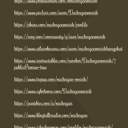
https://www.producthunt.com/@vachnganvesinh
https://www.picfair.com/users/Vachnganvesinh
https://pbase.com/vachnganvesinh/profile
https://moz.com/community/q/user/vachnganvesinh
https://www.atlasobscura.com/users/vachnganvesinhhungphat
https://www.instructables.com/member/Vachnganvesinh/?
publicPreview=true
https://www.trepup.com/vachngan-vesinh/
https://www.cybrhome.com/Vachnganvesinh
https://pastebin.com/u/vachngan
https://www.blogtalkradio.com/vachngan
https://www.icheckmovies.com/profiles/vachnganvesinh/