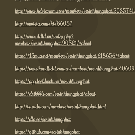
http://www.hdvietnam.com/members/vesinhhungphat.2035741
http://vnvista.com/hi/86057
http://www.ddld.vn/index.php?
members/vesinhhungphat.90521/#about
https://12mua.net/members/vesinhhungphat.618656/#about
https://www.handheld.com.vn/members/vesinhhungphat.40609
https://app.lookbook.nu/vesinhhungphat
https://dribbble.com/vesinhhungphat/about
http://trieudo.com/members/vesinhhungphat.html
https://ello.co/vesinhhungphat
https://github.com/vesinhhungphat