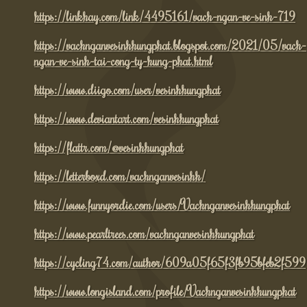
https://linkhay.com/link/4495161/vach-ngan-ve-sinh-719
https://vachnganvesinhhungphat.blogspot.com/2021/05/vach-
ngan-ve-sinh-tai-cong-ty-hung-phat.html
https://www.diigo.com/user/vesinhhungphat
https://www.deviantart.com/vesinhhungphat
https://flattr.com/@vesinhhungphat
https://letterboxd.com/vachnganvesinhh/
https://www.funnyordie.com/users/Vachnganvesinhhungphat
https://www.pearltrees.com/vachnganvesinhhungphat
https://cycling74.com/author/609a05f65f3fb95bfeb2f599
https://www.longisland.com/profile/Vachnganvesinhhungphat