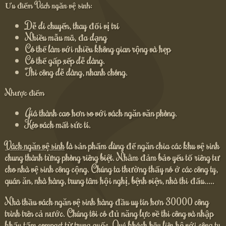
Ưu điểm Vách ngăn vệ sinh:
Dễ di chuyển, thay đổi vị trí
Nhiều mẫu mã, đa dạng
Có thể làm với nhiều không gian rộng và hẹp
Có thể gấp xếp dễ dàng.
Thi công dễ dàng, nhanh chóng.
Nhược điểm
Giá thành cao hơn so với vách ngăn văn phòng.
Kéo vách mất sức tí.
Vách ngăn vệ sinh
là sản phẩm dùng để ngăn chia các khu vệ sinh
chung thành từng phòng riêng biệt. Nhằm đảm bảo yếu tố riêng tư
cho nhà vệ sinh công cộng. Chúng ta thường thấy nó ở các công ty,
quán ăn, nhà hàng, trung tâm hội nghị, bệnh viện, nhà thi đấu.....
Nhà thầu vách ngăn vệ sinh hàng đầu uy tín hơn 30000 công
trình trên cả nước. Chúng tôi có đủ năng lực về thi công và nhập
khẩu tấm compact từ trung quốc. Quý khách hãy liên hệ với công ty