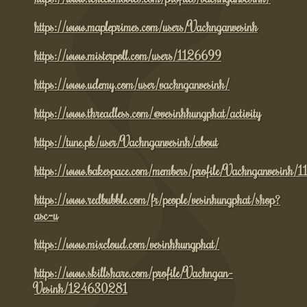
https://www.mapleprimes.com/users/Vachnganvesinh
https://www.misterpoll.com/users/1126699
https://www.udemy.com/user/vachnganvesinh/
https://www.threadless.com/@vesinhhungphat/activity
https://tune.pk/user/Vachnganvesinh/about
https://www.bakespace.com/members/profile/Vachnganvesinh
https://www.redbubble.com/fr/people/vesinhungphat/shop?
asc=u
https://www.mixcloud.com/vesinhhungphat/
https://www.skillshare.com/profile/Vachngan-
Vesinh/124630281