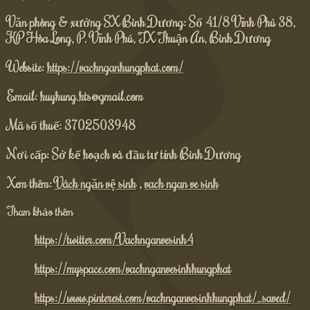
Văn phòng & xưởng SX Bình Dương: Số 41/8 Vĩnh Phú 38,
KP Hòa Long, P. Vĩnh Phú, TX Thuận An, Bình Dương
Website:
https://vachnganhungphat.com/
Email: huyhung.hts@gmail.com
Mã số thuế: 3702503948
Nơi cấp: Sở kế hoạch và đầu tư tỉnh Bình Dương
Xem thêm:
Vách ngăn vệ sinh
,
vach ngan ve sinh
Tham khảo thêm
https://twitter.com/Vachnganvesinh4
https://myspace.com/vachnganvesinhhungphat
https://www.pinterest.com/vachnganvesinhhungphat/_saved/