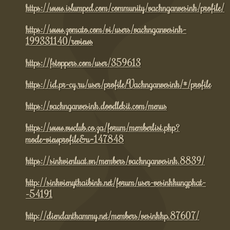
https://www.islumped.com/community/vachnganvesinh/profile/
https://www.zomato.com/vi/users/vachnganvesinh-
199331140/reviews
https://fstoppers.com/user/359613
https://id.pr-cy.ru/user/profile/Vachnganvesinh/#/profile
https://vachnganvesinh.doodlekit.com/menus
https://www.vwclub.co.za/forum/memberlist.php?
mode=viewprofile&u=147848
https://sinhvienluat.vn/members/vachnganvesinh.8839/
http://sinhvienythaibinh.net/forum/user-vesinhhungphat-
-54191
http://diendanthammy.net/members/vesinhhp.87607/