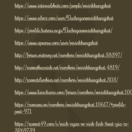
https://www.intensedebate.com/people/vesinhhungphat
https://www.edocr.com/user/Vachnganvesinhhungphat
https://profile.hatena.ne.jp/Vachnganvesinhhungphat/
https://www.apsense.com/user/vesinhhungphat
http://forum.vietmoz.net/members/vesinhhungphat.38397/
http://raovatbacninh.net/members/vesinhhungphat.4819/
http://raovatdienbien.net/members/vesinhhungphat.303/
https://www.lamchame.com/forum/members/vesinhhungphat.1
https://monava.vn/members/vesinhhungphat.10617/#profile-
post-971
https://raovat49.com/s/vach-ngan-ve-sinh-linh-hoat-gia-re-
3269739