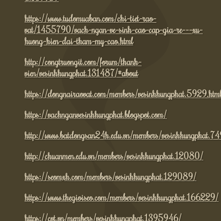
https://www.tudomuaban.com/chi-tiet-rao-
vat/1455790/vach-ngan-ve-sinh-cao-cap-gia-re---xu-
huong-hien-dai-tham-my-cao.html
http://congtruongit.com/forum/thanh-
vien/vesinhhungphat.131487/#about
https://dongnairaovat.com/members/vesinhhungphat.5929.htm
https://vachnganvesinhhungphat.blogspot.com/
http://www.batdongsan24h.edu.vn/members/vesinhhungphat.7
http://chuanmen.edu.vn/members/vesinhhungphat.12080/
https://seomxh.com/members/vesinhhungphat.129089/
https://www.thegioiseo.com/members/vesinhhungphat.166229/
https://cvt.vn/members/vesinhhungphat.1395946/