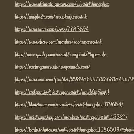
https://www.ultimate-guitar.com/u/vesinhhungphat
https://unsplash.com/@vachnganvesinh
https://www.scca.com/users/7785694
https://www.chess.com/member/vachnganvesinh
http://www.yuuby.com/vesinhhungphat/?type=info
https://vachnganvesinh.newgrounds.com/
https://www.cnet.com/profiles/298986997723681849
https://codepen.io/Vachnganvesinh/pen/bGqEpyQ
https://bbvietnam.com/members/vesinhhungphat.179654/
https://noichuyenhay.com/members/vachnganvesinh.15527/
https://kenhsinhvien.vn/wall/vesinhhungphat.1086509/#about