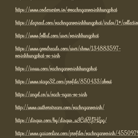
https://www.codementor.io/@vachnganvesinhhungphat
https://degreed.com/vachnganvesinhhungphat/index/1#/collecti
https://www.folkd.com/user/vesinhhungphat
https://www.goodreads.com/user/show/134883597-
vesinhhungphat-ve-sinh
https://issuu.com/vachnganvesinhhungphat
https://www.stage32.com/profile/850433/about
https://angel.co/u/vach-ngan-ve-sinh
http://www.authorstream.com/vachnganvesinh/
https://disqus.com/by/disqus_uICiRYHLpg/
https://www.gaiaonline.com/profiles/vachnganvesinh/45509