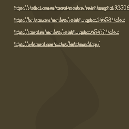
https://chothai.com.vn/raovat/members/vesinhhungphat.9250
https://kenhrao.com/members/vesinhhungphat.14658/#about
https://raovat.vn/members/vesinhhungphat.65477/#about
https://webraovat.com/author/binhthuandelagi/