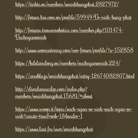
https://tinhte.vn/members/vesinhhungphat.2827972/
http://forum.hiv.com.vn/profile/59949-Ve-sinh-hung-phat
http://forums.trossenrobotics.com/member.php?101474-
Vachnganvesinh
http://www.seomastering.com/seo-forum/profile/?u=152858
https://bdslamdong.vn/members/vachnganvesinh.224/
https://ameblo.jp/vesinhhungphat/entry-12674082807.html
http://diendansacdep.com/index.php?
members/vesinhhungphat.15681/#about
https://www.scoop.it/topic/vach-ngan-ve-sinh-vach-ngan-ve-
sinh?curate=true&onb=1&loader=1
https://www.last.fm/user/vesinhhungphat